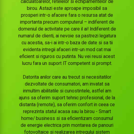
calculatoarelor, retelelor si echipamentelor de
birou. Astazi este aproape imposibil sa
prosperi intr-o afacere fara o resursa atat de
importanta precum computerul – indiferent de
domeniul de activitate pe care il ai! Indiferent de
numarul de clienti, ai nevoie sa pastrezi legatura
cu acestia, sa-i ai intr-o baza de date si sa tii
evidenta intregii afaceri intr-un mod cat mai
eficient si riguros cu putinta. Nu vei reusi acest
lucru fara un suport IT competent si prompt.
Datorita anilor care au trecut si necesitatilor
dezvoltate de consumatori, am invatat sa
inmultim abilitatile si cunostintele, astfel am
ajuns sa oferim suport tehnic profesional, de la
distanta (remote), sa oferim confort in ceea ce
reprezinta statul acasa sau la birou - Smart
home/ business si sa eficientizam consumul
de energie electrica prin montarea de panouri
fotovoltaice si realizarea intregului sistem