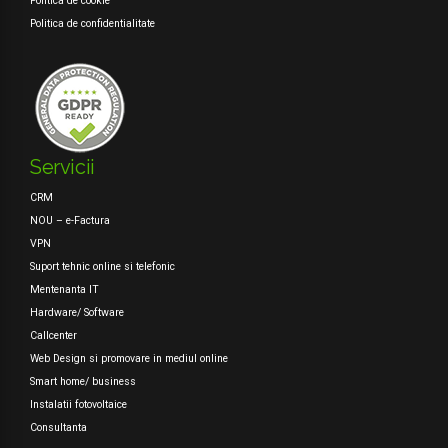
Politica de cookie
Politica de confidentialitate
Servicii
CRM
NOU – e-Factura
VPN
Suport tehnic online si telefonic
Mentenanta IT
Hardware/ Software
Callcenter
Web Design si promovare in mediul online
Smart home/ business
Instalatii fotovoltaice
Consultanta