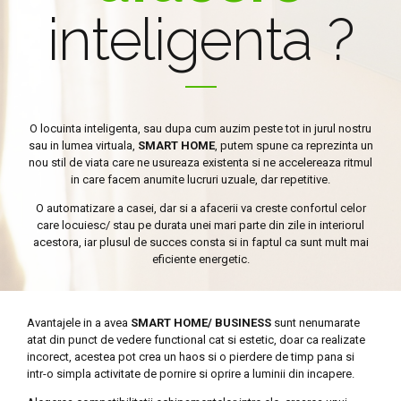
inteligenta ?
O locuinta inteligenta, sau dupa cum auzim peste tot in jurul nostru
sau in lumea virtuala,
SMART HOME
, putem spune ca reprezinta un
nou stil de viata care ne usureaza existenta si ne accelereaza ritmul
in care facem anumite lucruri uzuale, dar repetitive.
O automatizare a casei, dar si a afacerii va creste confortul celor
care locuiesc/ stau pe durata unei mari parte din zile in interiorul
acestora, iar plusul de succes consta si in faptul ca sunt mult mai
eficiente energetic.
Avantajele in a avea
SMART HOME/ BUSINESS
sunt nenumarate
atat din punct de vedere functional cat si estetic, doar ca realizate
incorect, acestea pot crea un haos si o pierdere de timp pana si
intr-o simpla activitate de pornire si oprire a luminii din incapere.