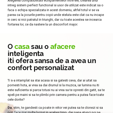
Alegerea compatibilitatii echipamentelor intre ele, crearea unui
intreg sistem perfect functional si usor de utilizat este indicat sa o
faca o echipa specializata in acest domeniu, altfel totul vi se va
parea ca la jocurile pentru copii unde steluta este clat ca nu incape
in cerc si nici patratul in triunghi, dar cu toate acestea se incearca
fortarea lor, ce da nastere la un disconfort major.
O
casa
sau o
afacere
inteligenta
iti ofera sansa de a avea un
confort personalizat
Ti s-a intamplat sa stai acasa si sa gatesti ceva, dar ai uitat sa
pornesti hota, ai vrea sa dai drumul si la muzica, iar lumina nu iti
este suficienta si parca totusi nu ai vrea sa te opresti din gatit, sa te
speli pe maini si sa te plimbi prin camera pentru a putea face toate
cele dorite?
Da
, stim, te gandesti ca poate in viitor vei putea sa te clonezi si sa
poti face mai multe lucruri in acelasi timp, dar pana atunci noi ne