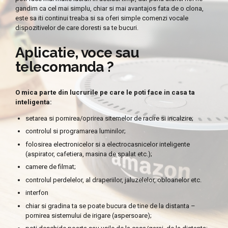
gandim ca cel mai simplu, chiar si mai avantajos fata de o clona,
este sa iti continui treaba si sa oferi simple comenzi vocale
dispozitivelor de care doresti sa te bucuri.
Aplicatie, voce sau
telecomanda ?
O mica parte din lucrurile pe care le poti face in casa ta
inteligenta:
setarea si pornirea/oprirea sitemelor de racire si incalzire;
controlul si programarea luminilor;
folosirea electronicelor si a electrocasnicelor inteligente
(aspirator, cafetiera, masina de spalat etc.);
camere de filmat;
controlul perdelelor, al draperiilor, jaluzelelor, obloanelor etc.
interfon
chiar si gradina ta se poate bucura de tine de la distanta –
pornirea sistemului de irigare (aspersoare);