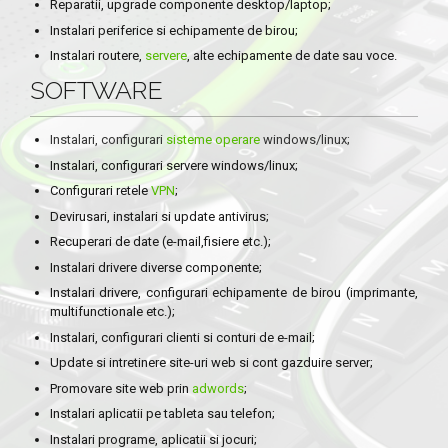
Reparatii, upgrade componente desktop/laptop;
Instalari periferice si echipamente de birou;
Instalari routere,
servere
, alte echipamente de date sau voce.
SOFTWARE
Instalari, configurari
sisteme operare
windows/linux;
Instalari, configurari servere windows/linux;
Configurari retele
VPN
;
Devirusari, instalari si update antivirus;
Recuperari de date (e-mail,fisiere etc.);
Instalari drivere diverse componente;
Instalari drivere, configurari echipamente de birou (imprimante,
multifunctionale etc.);
Instalari, configurari clienti si conturi de e-mail;
Update si intretinere site-uri web si cont gazduire server;
Promovare site web prin
adwords
;
Instalari aplicatii pe tableta sau telefon;
Instalari programe, aplicatii si jocuri;