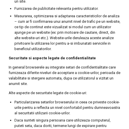
un site.
Furnizarea de publicitate relevanta pentru utilizator.
Masurarea, optimizarea si adaptarea caracteristicilor de analiza
– cum ar fi confirmarea unui anumit nivel de trafic pe un website,
ce tip de continut este vizualizat si modul cum un utilizator
ajunge pe un website (ex: prin motoare de cautare, direct, din
alte website-uri etc.). Website-urile deruleaza aceste analize
privitoare la utilizarea lor pentru a-si imbunatati serviciile in
beneficiul utilizatorilor.
Securitate si aspecte legate de confidentialitate
In general browserele au integrate setari de confidentialitate care
furnizeaza diferite niveluri de acceptare a cookie-urilor, perioada de
valabilitate si stergere automata, dupa ce utilizatorul a vizitat un
anumit site.
Alte aspecte de securitate legate de cookie-uri:
Particularizarea setarilor browserului in ceea ce priveste cookie-
urile pentru a reflecta un nivel confortabil pentru dumneavoastra
al securitatii utilizarii cookie-urilor.
Daca sunteti singura persoana care utilizeaza computerul,
puteti seta, daca doriti, termene lungi de expirare pentru