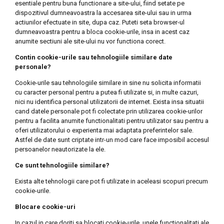
esentiale pentru buna functionare a site-ului, fiind setate pe
dispozitivul dumneavoastra la accesarea site-ului sau in urma
actiunilor efectuate in site, dupa caz. Puteti seta browser-ul
dumneavoastra pentru a bloca cookie-urile, insa in acest caz
anumite sectiuni ale site-ului nu vor functiona corect.
Contin cookie-urile sau tehnologiile similare date
personale?
Cookie-urile sau tehnologiile similare in sine nu solicita informatii
cu caracter personal pentru a putea fi utilizate si, in multe cazuri,
nici nu identifica personal utilizatorii de internet. Exista insa situatii
cand datele personale pot fi colectate prin utilizarea cookie-urilor
pentru a facilita anumite functionalitati pentru utilizator sau pentru a
oferi utilizatorului o experienta mai adaptata preferintelor sale.
Astfel de date sunt criptate intr-un mod care face imposibil accesul
persoanelor neautorizate la ele.
Ce sunt tehnologiile similare?
Exista alte tehnologii care pot fi utilizate in aceleasi scopuri precum
cookie-urile.
Blocare cookie-uri
In cazul in care doriti sa blocati cookie-urile, unele functionalitati ale