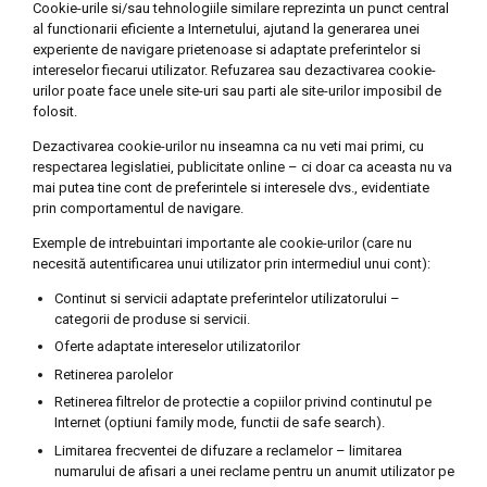
Cookie-urile si/sau tehnologiile similare reprezinta un punct central
al functionarii eficiente a Internetului, ajutand la generarea unei
experiente de navigare prietenoase si adaptate preferintelor si
intereselor fiecarui utilizator. Refuzarea sau dezactivarea cookie-
urilor poate face unele site-uri sau parti ale site-urilor imposibil de
folosit.
Dezactivarea cookie-urilor nu inseamna ca nu veti mai primi, cu
respectarea legislatiei, publicitate online – ci doar ca aceasta nu va
mai putea tine cont de preferintele si interesele dvs., evidentiate
prin comportamentul de navigare.
Exemple de intrebuintari importante ale cookie-urilor (care nu
necesită autentificarea unui utilizator prin intermediul unui cont):
Continut si servicii adaptate preferintelor utilizatorului –
categorii de produse si servicii.
Oferte adaptate intereselor utilizatorilor
Retinerea parolelor
Retinerea filtrelor de protectie a copiilor privind continutul pe
Internet (optiuni family mode, functii de safe search).
Limitarea frecventei de difuzare a reclamelor – limitarea
numarului de afisari a unei reclame pentru un anumit utilizator pe