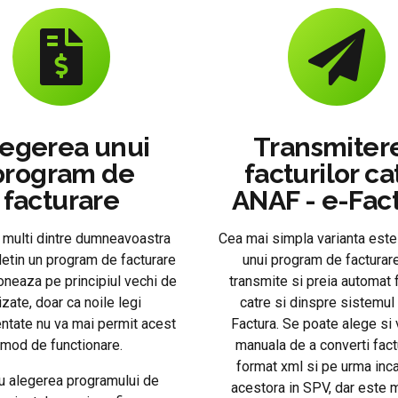
legerea unui
Transmiter
program de
facturilor ca
facturare
ANAF - e-Fac
 multi dintre dumneavoastra
Cea mai simpla varianta este
detin un program de facturare
unui program de facturar
ioneaza pe principiul vechi de
transmite si preia automat f
izate, doar ca noile legi
catre si dinspre sistemul
tate nu va mai permit acest
Factura. Se poate alege si 
mod de functionare.
manuala de a converti factu
format xml si pe urma inc
u alegerea programului de
acestora in SPV, dar este 