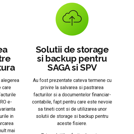
ea
Solutii de storage
tre
si backup pentru
tura
SAGA si SPV
 alegerea
Au fost prezentate cateva termene cu
e care
privire la salvarea si pastrarea
acturile
facturilor si a documentelor financiar-
 RO e-
contabile, fapt pentru care este nevoie
varianta
sa tineti cont si de utilizarea unor
rile in
solutii de storage si backup pentru
arcarea
aceste fisiere.
mult mai