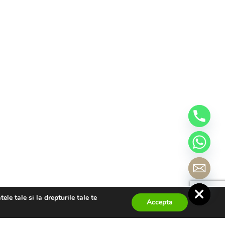
Mini galerie lucrari
chaty
Hide
le tale si la drepturile tale te
Accepta