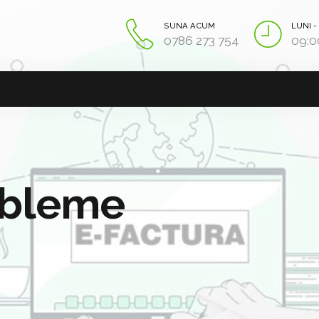
SUNA ACUM
LUNI -
0786 273 754
09:0
obleme