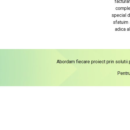
facturar
complet
special d
sfatuim s
adica a
Abordam fiecare proiect prin solutii 
Pentru