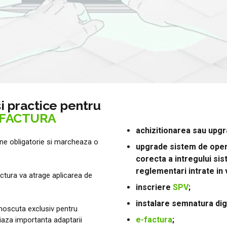
si practice pentru
-FACTURA
achizitionarea sau upgr
ne obligatorie si marcheaza o
upgrade sistem de opera
corecta a intregului sis
reglementari intrate in 
Factura va atrage aplicarea de
inscriere
SPV
;
instalare semnatura digi
cunoscuta exclusiv pentru
e-factura
;
iaza importanta adaptarii