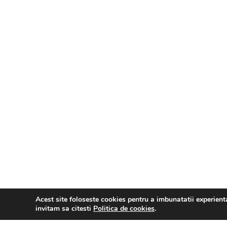
Dynamic IT
Servicii
Totul a plecat de la strangerea unei echipe cu
CRM
experienta in acest domeniu si de la o simpla
NOU – e-Fa
idee regasita pe buzele tuturor: „Nu se poate
VPN
sa nu se poata…”
Suport tehn
Mentenanta
Politica de cookie
Hardware/ 
Politica de confidentialitate
Callcenter
Web Design
Smart home
Instalatii f
Consultant
Acest site foloseste cookies pentru a imbunatatii experienta 
invitam sa citesti
Politica de cookies
.