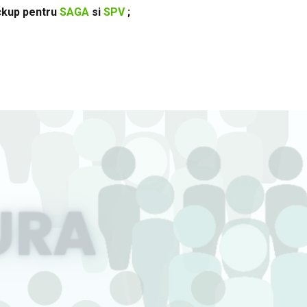
ackup pentru
SAGA
si
SPV
;